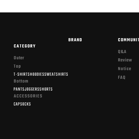
BRAND
COMMUNI
CATEGORY
Q&A
Outer
Review
Top
Notice
T-SHIRTS
HOODIES
SWEATSHIRTS
FAQ
Bottom
PANTS
JOGGERS
SHORTS
ACCESSORIES
CAP
SOCKS