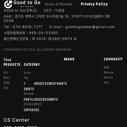
Terms of Service
Privacy Policy
Good to Go(굿투고)
CEO : 이광섭
Add : 경기도 평택시 고덕면 도시지원1길 19, 고덕STV지식산업센터 2층
223호
Tel : 070-8919-7217
E-mail : goodtogowear@gmail.com
사업자등록번호 : 666-04-03580
통신판매신고번호 : 제 2025-경기송탄-0875 호
COPYRIGHT (C) GTG. ALL RIGHTS RESERVED.
Shop
BRAND
COMMUNITY
PRODUCTS
CATEGORY
Q&A
Review
ALL
Outer
Notice
BEST
Top
FAQ
NEW
T-
HOODIES
SWEATSHIRTS
SET
SHIRTS
Bottom
PANTS
JOGGERS
SHORTS
ACCESSORIES
CAP
SOCKS
CS Center