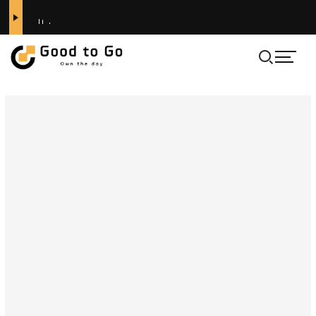
전체
카테고리
Outer
Top
Bottom
ACCESSORIES